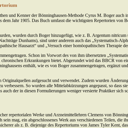
ertorium
then und Kenner der Bönninghausen-Methode Cyrus M. Boger auch in d
 aus dem Jahr 1905. Das Buch umfasst die wichtigsten Repertorien von
t wurden, wurden durch Boger hinzugefügt, wie z. B. Argentum nitric
der Nachträge Dunhams), sind unter anderem auch das „Systematisch-Al
pathische Hausarzt“ und „Versuch einer homöopathischen Therapie der
engetragen. Schon im Vorwort des von ihm übersetzten „Systematisch-
 bei chronischen Erkrankungen bietet. Abgerundet wird das BBCR von e
nninghausens enthält, wie es von Boger zusammengetragen, ergänzt un
hen Originalquellen aufgesucht und verwendet. Zudem wurden Änderu
 zu verbessern. So wurden alle Mittelabkürzungen angepasst, so dass s
auch der in diesen Formulierungen weniger versierte Praktiker sich sc
icher repertorialen Werke und Arzneimittellehren Clemens von Bönnin
sein mag, ein abgeschlossenes Werk aus verschiedenen Teilen, die ih
icherer als z. B. diejenige des Repertoriums von James Tyler Kent, das 