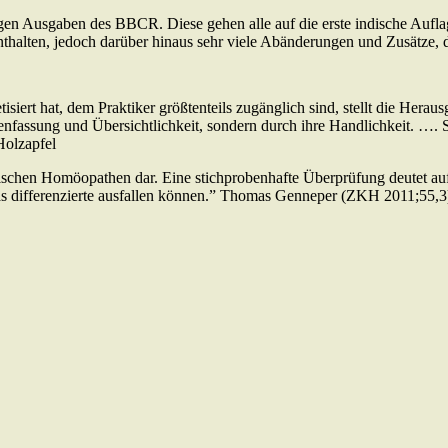
chigen Ausgaben des BBCR. Diese gehen alle auf die erste indische Auf
alten, jedoch darüber hinaus sehr viele Abänderungen und Zusätze, d
iert hat, dem Praktiker größtenteils zugänglich sind, stellt die Her
assung und Übersichtlichkeit, sondern durch ihre Handlichkeit. …. Som
Holzapfel
ischen Homöopathen dar. Eine stichprobenhafte Überprüfung deutet auf s
was differenzierte ausfallen können.” Thomas Genneper (ZKH 2011;55,3