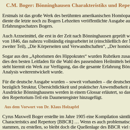
C.M. Boger: Bönninghausen Charakteristiks und Rep
Erstmals ist das große Werk des berühmten amerikanischen Homöopa
diente die letzte noch zu Bogers Lebzeiten veröffentlichte Ausgabe
Erfahrungsschatzes Bogers.
Auch Arzneimittel, die erst in der Zeit nach Bönninghausen geprüf
von 1846, das nahezu vollständig eingearbeitet ist (einschließlich 
zweiter Teil), „Die Körperseiten und Verwandtschaften“, „Der homöo
Sogar aus den „Aphorismen des Hippokrates“ wurden Rubriken zusamm
dies den besten Leitfaden für die Wahl des passendsten Heilmittels
steht hiermit ein Werk zur Verfügung, das die gesamte Erfahrung Bö
Analysis weiterentwickelt wurde.
Für die deutsche Ausgabe wurden – soweit vorhanden – die deutsc
bezüglich Struktur, Übersichtlichkeit und praktischer Anwendbarkeit
Ausdrücke Bönninghausens werden in einem Glossar erläutert, so dass 
den Repertorium-Teil ein Daumenregister hinzugefügt.
Aus dem Vorwort von Dr. Klaus Holzapfel
Cyrus Maxwell Boger erstellte im Jahre 1905 eine Kompilation sämtl
Characteristics and Repertory [BBCR] … Wenn es auch problematisch 
stammen, zu erstellen, so bleibt doch die Quellenlage des BBCR viel s