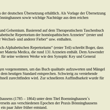
er deutschen Übersetzung erhältlich. Als Vorlage der Übersetzung
 Bönninghausen sowie wichtige Nachträge aus dem reichen
um und Gelsemium. Basierend auf dem Therapeutischem Taschenbuch
phabetische Repertorium der homöopathischen Arzneien“ (erster und
 Wechsel- und anderer Fieber“ usw. enthalten.
Alphabetischen Repertoriums“ (erster Teil) schreibt Boger, dass
iner Materia Medica, die rund 131 Arzneien enthält. Dem Anwender
d für seine weiteren Werke wie den Synoptic Key und General
ngen vorgenommen, um das Buch qualitativ aufzuwerten und Mängel
ie dem heutigen Standard entsprechen. Schwierig zu verstehende
hnell zurechtfinden wird. Zur schnelleren Auffindbarkeit wurde für
ghausens (1785 – 1864) unter dem Titel Boenninghausen´s
rerseits aus verschiedenen Epochen der Praxis Bönninghausens
ein paar Jahre früher entstand.